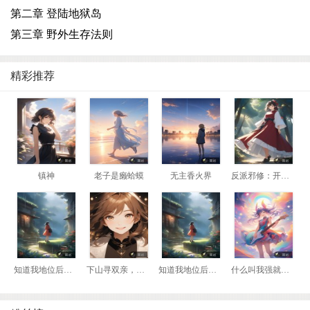
第二章 登陆地狱岛
第三章 野外生存法则
精彩推荐
镇神
老子是癞蛤蟆
无主香火界
反派邪修：开局我是瘸腿老头
知道我地位后，前妻悔哭了
下山寻双亲，我靠相术断生死！
知道我地位后，前妻悔哭了
什么叫我强就该死？那我换到妖兽阵营！