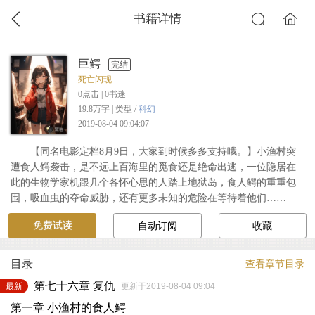
书籍详情
巨鳄
完结
死亡闪现
0
点击 |
0
书迷
19.8万字 | 类型 /
科幻
2019-08-04 09:04:07
【同名电影定档8月9日，大家到时候多多支持哦。】小渔村突
遭食人鳄袭击，是不远上百海里的觅食还是绝命出逃，一位隐居在
此的生物学家机跟几个各怀心思的人踏上地狱岛，食人鳄的重重包
围，吸血虫的夺命威胁，还有更多未知的危险在等待着他们……
免费试读
自动订阅
收藏
目录
查看章节目录
第七十六章 复仇
最新
更新于2019-08-04 09:04
第一章 小渔村的食人鳄