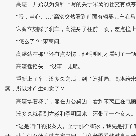
高湛一开始以为资料上写的关于宋离的社交有点
“喂，当心……”高湛突然看到前面有辆婴儿车在
宋离立刻踩了刹车，高湛身子往前一顷，差点撞
“怎么了？”宋离问。
高湛站在那里还有点发愣，他明明刚才看到了一
高湛摇摇头，“没事，走吧。”
重新上了车，没多久之后，到了巡捕局。高湛给
案，所以才产生幻觉了？
高湛拿着杯子，靠在办公桌边，看到宋离正在电
没多久就看到方淼和季明回来，还带了一个女人
“这是咱们的报案人。至于那个霍家，我先是打了
开，让我们有什么就在家里问。我和老季看他对自己老