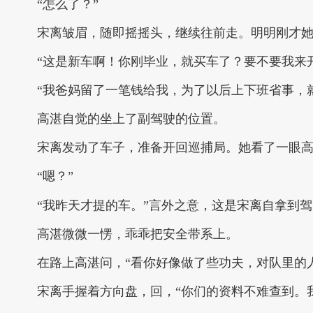
“怎么了？”
宋离皱眉，随即摇摇头，继续往前走。明明刚才
“这是新车啊！你刚毕业，就买车了？要不要我来
“我爸妈留了一笔钱给我，为了以后上下班省事，
高湛自觉的坐上了副驾驶的位置。
宋离发动了车子，准备开回巡捕局。她看了一眼高
“嗯？”
“我昨天才提的车。”言外之意，这是宋离自拿到
高湛微微一愣，乖乖把安全带系上。
在路上高湛问，“看你好像做了些功夫，对队里的
宋离手握着方向盘，回，“你们的资料不难查到。