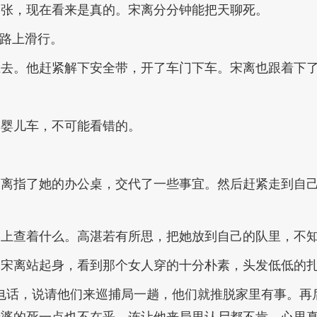
夸张，现在看来是真的。宋离分分钟能把天聊死。
马路上滑行。
上去。他赶紧解下安全带，开了车门下车。宋离也跟着下
辆婴儿车，不可能看错的。
宋离指了她的办公桌，交代了一些事宜。然后赶紧走到自
脑上查着什么。高湛若有所思，把她放到自己的队里，不
。宋离站起身，看到那个女人穿的十分朴素，头发低低的
电话，说请他们来巡捕局一趟，他们就推脱家里有事。再
婆的死一点也不在乎，连让他来局里认尸都不肯，心里真