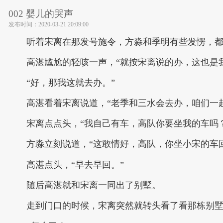
002 婴儿的哭声
发布时间：
2020-03-21 20:09:00
听着宋离在那发号施令，方淼和季明有些发愣，
高湛尴尬的轻咳一声，“就按宋离说的办，这也是
“好，那我这就去办。”
高湛看着宋离说道，“老季和三水会去办，咱们一
宋离点点头，“我自己有车，高队你要坐我的车吗
方淼立刻说道，“这敢情好，高队，你坐小宋的车
高湛点头，“早去早回。”
随后高湛就和宋离一同出了别墅。
走到门口的时候，宋离突然就转头看了看那栋别