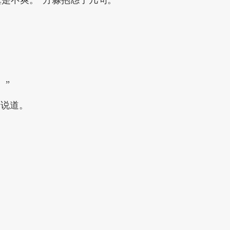
。”
的说道。