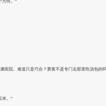
个方向。”
妇康医院。难道只是巧合？萧夜不是专门去那里吃汤包的
百米。”