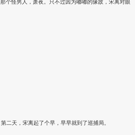
了那个怪男人，萧夜。只不过因为嘟嘟的缘故，宋离对眼
，第二天，宋离起了个早，早早就到了巡捕局。