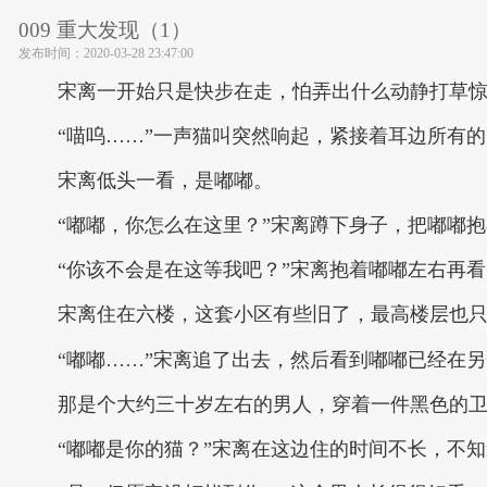
009 重大发现（1）
发布时间：
2020-03-28 23:47:00
宋离一开始只是快步在走，怕弄出什么动静打草
“喵呜……”一声猫叫突然响起，紧接着耳边所有
宋离低头一看，是嘟嘟。
“嘟嘟，你怎么在这里？”宋离蹲下身子，把嘟嘟
“你该不会是在这等我吧？”宋离抱着嘟嘟左右再
宋离住在六楼，这套小区有些旧了，最高楼层也
“嘟嘟……”宋离追了出去，然后看到嘟嘟已经在
那是个大约三十岁左右的男人，穿着一件黑色的
“嘟嘟是你的猫？”宋离在这边住的时间不长，不