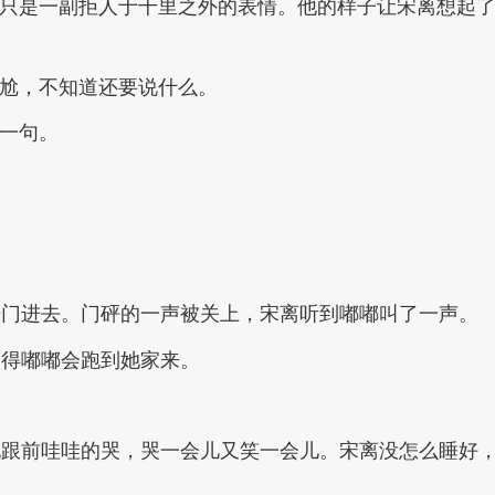
，只是一副拒人于千里之外的表情。他的样子让宋离想起
尴尬，不知道还要说什么。
了一句。
开门进去。门砰的一声被关上，宋离听到嘟嘟叫了一声。
不得嘟嘟会跑到她家来。
她跟前哇哇的哭，哭一会儿又笑一会儿。宋离没怎么睡好