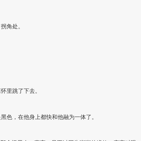
了拐角处。
。
离怀里跳了下去。
是黑色，在他身上都快和他融为一体了。