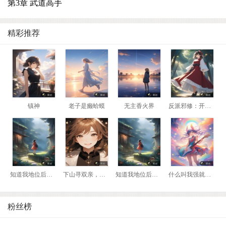
第3章 武道高手
精彩推荐
镇神
老子是癞蛤蟆
无主香火界
反派邪修：开局我是瘸腿老头
知道我地位后，前妻悔哭了
下山寻双亲，我靠相术断生死！
知道我地位后，前妻悔哭了
什么叫我强就该死？那我换到妖兽阵营！
粉丝榜