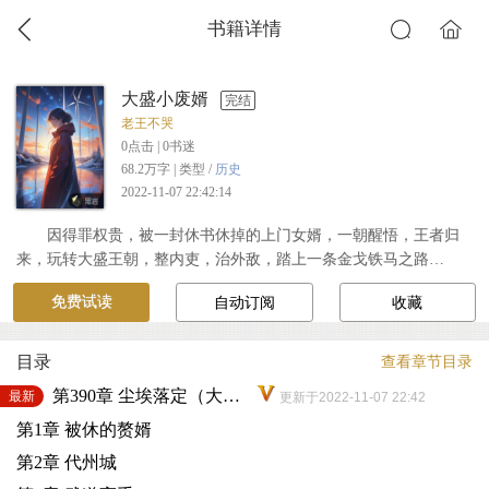
书籍详情
大盛小废婿
完结
老王不哭
0
点击 |
0
书迷
68.2万字 | 类型 /
历史
2022-11-07 22:42:14
因得罪权贵，被一封休书休掉的上门女婿，一朝醒悟，王者归
来，玩转大盛王朝，整内吏，治外敌，踏上一条金戈铁马之路…
免费试读
自动订阅
收藏
目录
查看章节目录
第390章 尘埃落定（大结局）
最新
更新于2022-11-07 22:42
第1章 被休的赘婿
第2章 代州城