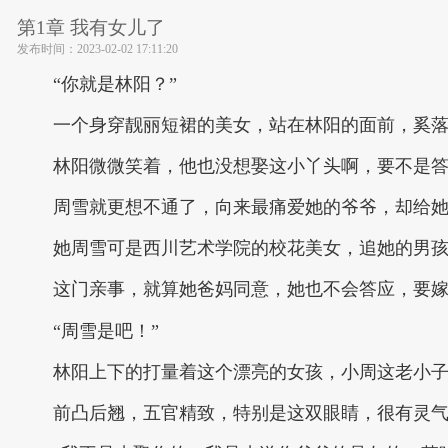
第1章 我有女儿了
发布时间：
2023-02-02 17:11:20
“你就是林阳？”
一个身穿靓丽短裙的美女，站在林阳的面前，奚落
林阳微微笑着，他也没想娶这小丫头啊，要不是
周雪就更想不通了，向来最痛爱她的爷爷，却给
她周雪可是西川艺术学院的校花美女，追她的男
这门亲事，就算她爸妈同意，她也不会答应，要
“周雪是吧！”
林阳上下的打量着这个漂亮的女孩，小周这老小
前凸后翘，五官精致，特别是这双眼睛，很有灵