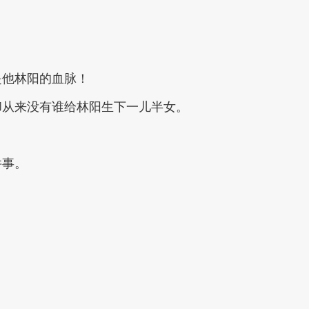
是他林阳的血脉！
却从来没有谁给林阳生下一儿半女。
件事。