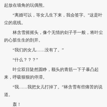
起放在墙角的玩偶熊。
“离婚可以，等女儿生下来，我会签字。”这是叶
尘的底线。
林含雪摇摇头，像个无情的刽子手一般，将叶尘
的心脏生生的剖开。
“我们的女儿……没有了。”
“什么？？？”
叶尘双目陡然圆睁，额头的青筋一下子暴凸起
来，呼吸狠狠的停滞。
“我……我把女儿打掉了。”林含雪有些痛苦的说
道。
轰！