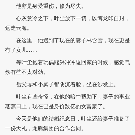
他亦是身受重伤，修为尽失。
心灰意冷之下，叶尘放下一切，以缚龙印自封，
远走云海。
在这里，他遇到了现在的妻子林含雪，现在更是
有了女儿……
等叶尘抱着玩偶熊兴冲冲返回家的时候，感觉气
氛有些不太对劲。
岳父母和小舅子都阴沉着脸，坐在沙发上。
叶尘有些奇怪，在他的暗中帮助下，妻子的事业
蒸蒸日上，现在已是身价数亿的女富豪了。
今天是他们的结婚纪念日，叶尘还给妻子准备了
一份大礼，龙腾集团的合作合同。