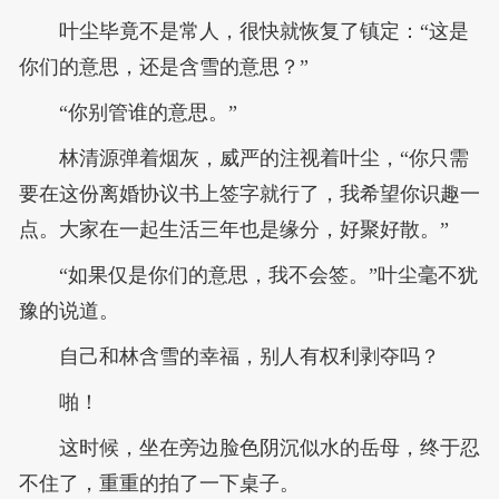
叶尘毕竟不是常人，很快就恢复了镇定：“这是
你们的意思，还是含雪的意思？”
“你别管谁的意思。”
林清源弹着烟灰，威严的注视着叶尘，“你只需
要在这份离婚协议书上签字就行了，我希望你识趣一
点。大家在一起生活三年也是缘分，好聚好散。”
“如果仅是你们的意思，我不会签。”叶尘毫不犹
豫的说道。
自己和林含雪的幸福，别人有权利剥夺吗？
啪！
这时候，坐在旁边脸色阴沉似水的岳母，终于忍
不住了，重重的拍了一下桌子。