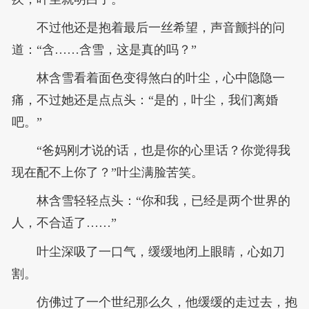
不过他还是抱着最后一丝希望，声音颤抖的问
道：“含……含雪，这是真的吗？”
林含雪看着面色变得煞白的叶尘，心中隐隐一
痛，不过她还是点点头：“是的，叶尘，我们离婚
吧。”
“爸妈刚才说的话，也是你的心里话？你觉得我
现在配不上你了？”叶尘满脸苦笑。
林含雪轻轻点头：“你和我，已经是两个世界的
人，不合适了……”
叶尘深吸了一口气，缓缓地闭上眼睛，心如刀
割。
仿佛过了一个世纪那么久，他缓缓的走过去，抱