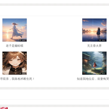
老子是癞蛤蟆
无主香火界
寻双亲，我靠相术断生死！
知道我地位后，前妻悔