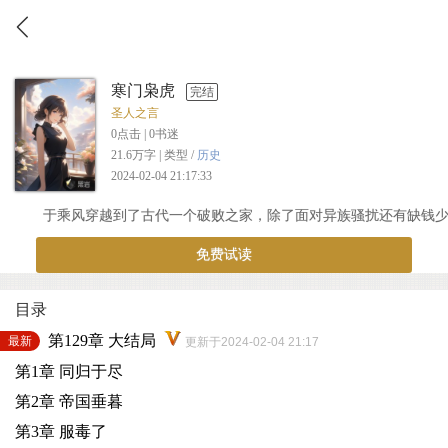
寒门枭虎
完结
圣人之言
0
点击 |
0
书迷
21.6万字 | 类型 /
历史
2024-02-04 21:17:33
于乘风穿越到了古代一个破败之家，除了面对异族骚扰还有缺钱
免费试读
目录
第129章 大结局
最新
更新于2024-02-04 21:17
第1章 同归于尽
第2章 帝国垂暮
第3章 服毒了