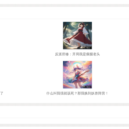
反派邪修：开局我是瘸腿老头
哭了
什么叫我强就该死？那我换到妖兽阵营！