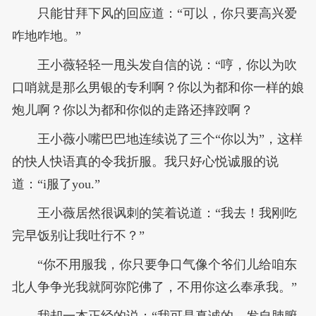
只能甘拜下风的回应道：“可以，你只要高兴爱
咋地咋地。”
王小薇轻轻一甩头发自信的说：“哼，你以为吹
口哨就是那么男银的专利啊？你以为都和你一样的娘
炮儿啊？你以为都和你似的走路还摔跤啊？
王小薇小嘴巴巴地连续说了三个“你以为”，这样
的快人快语真的令我折服。我只好心悦诚服的说
道：“i服了you.”
王小薇居然很讽刺的笑着说道：“我去！我刚吃
完早饭别让我吐行不？”
“你不用服我，你只要争口气像个爷们儿给咱东
北人争争光我就阿弥陀佛了，不用你这么奉承我。”