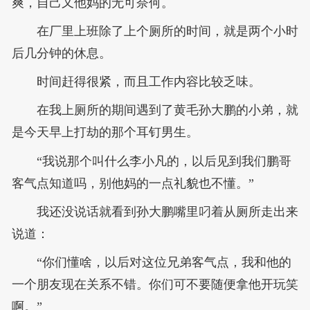
爽，自己又他妈的无可奈何。
在厂里上班除了上个厕所的时间，就是两个小时
后几分钟的休息。
时间赶得很紧，而且工作内容比较乏味。
在我上厕所的期间遇到了黄毛孙大鹏的小弟，就
是今天早上打劫的那个耳钉男生。
“我说那个叫什么李小凡的，以后见到我们鹏哥
客气点知道吗，别他妈的一点礼貌也不懂。”
我还没说话就看到孙大鹏嘴里叼着从厕所走出来
说道：
“你们懂啥，以后对这位兄弟客气点，我和他的
一个朋友现在关系不错。你们可不要随便拿他开玩笑
啊。”