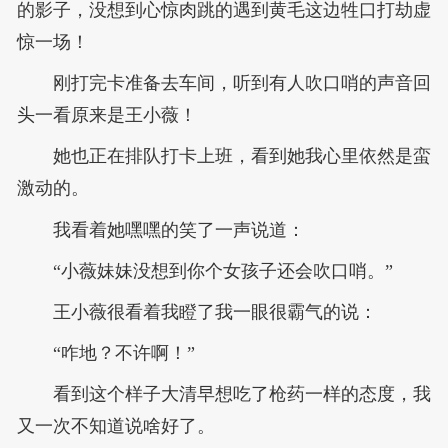
的影子，没想到心惊肉跳的遇到黄毛这边牲口打劫虚
惊一场！
刚打完卡准备去车间，听到有人吹口哨的声音回
头一看原来是王小薇！
她也正在排队打卡上班，看到她我心里依然是蛮
激动的。
我看着她嘿嘿的笑了一声说道：
“小薇妹妹没想到你个女孩子还会吹口哨。”
王小薇很看着我瞪了我一眼很霸气的说：
“咋地？不许啊！”
看到这个样子大清早想吃了枪药一样的态度，我
又一次不知道说啥好了。