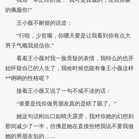
我却一本正经的说：“我可是真诚的，发自肺腑
的佩服你!”
王小薇不耐烦的说道：
“行啦，少贫嘴，你哪天要是让我看到你有点大
男子气概我就信你.”
看着王小薇对我一脸质疑的表情，我特么的也开
始怀疑自己的人生了，我啥时候也能有像王小薇这样
**咧咧的性格呢？
接着王小薇又说了一句不咸不淡的话：
“谁要是找你做男朋友真的是瞎了眼了。”
她这句话刚出口如晴天霹雳，我对你她的幻想刹
那间减少了一半，仿佛是她在直接拒绝我说不要我做
她的男朋友似的……