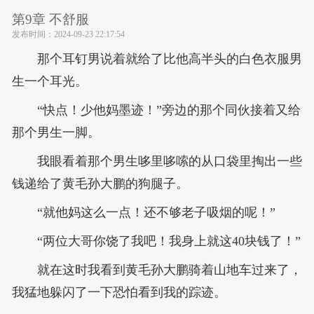
第9章 不舒服
发布时间：
2024-09-23 22:17:54
那个耳钉男说着就给了比他高半头的白色衣服男
生一个耳光。
“快点！少他妈墨迹！”旁边的那个同伙接着又给
那个男生一脚。
我眼看着那个男生哆里哆嗦的从口袋里掏出一些
钱递给了黄毛孙大鹏的狗腿子。
“就他妈这么一点！还不够老子吸烟的呢！”
“两位大哥你饶了我吧！我身上就这40块钱了！”
就在这时我看到黄毛孙大鹏骑着山地车过来了，
我猛地躲闪了一下恐怕看到我的踪迹。