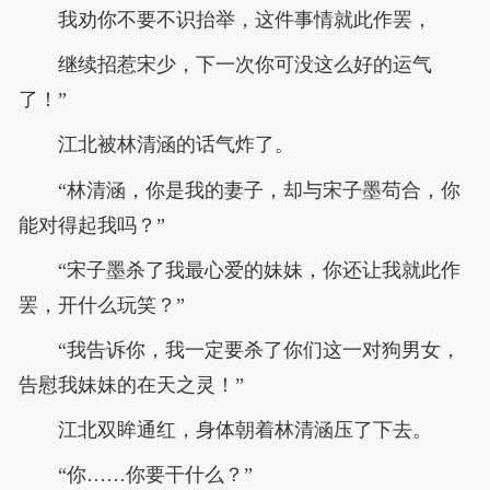
我劝你不要不识抬举，这件事情就此作罢，
继续招惹宋少，下一次你可没这么好的运气
了！”
江北被林清涵的话气炸了。
“林清涵，你是我的妻子，却与宋子墨苟合，你
能对得起我吗？”
“宋子墨杀了我最心爱的妹妹，你还让我就此作
罢，开什么玩笑？”
“我告诉你，我一定要杀了你们这一对狗男女，
告慰我妹妹的在天之灵！”
江北双眸通红，身体朝着林清涵压了下去。
“你……你要干什么？”