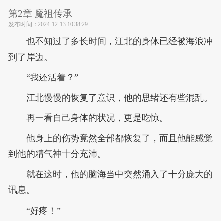
第2章 魔祖传承
发布时间：
2024-12-13 10:38:29
也不知过了多长时间，江北的身体已经被海浪冲
到了岸边。
“我还活着？”
江北慢慢的恢复了意识，他的思绪还有些混乱。
再一看自己身体的状况，更是吃惊。
他身上的伤势竟然全部都恢复了，而且他能感觉
到他的精气神十分充沛。
就在这时，他的脑海当中突然涌入了十分庞大的
讯息。
“好疼！”