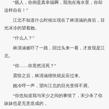
“贱人，你倒是真幸福啊，我泡在海水里，你却
这样自在！”
江北不知道什么时候出现在了林清涵的身后，目
光冰冷的望着她。
“什么人？”
林清涵被吓了一跳，回过头来一看，才发现是江
北。
“你……你竟然没死？”
震惊之后，林清涵很快就反应过来。
她冷哼一声，望向江北的目光变得不屑。
“你也知道我与宋少之间的事情了，宋少杀了你
妹妹也是无意造成的，