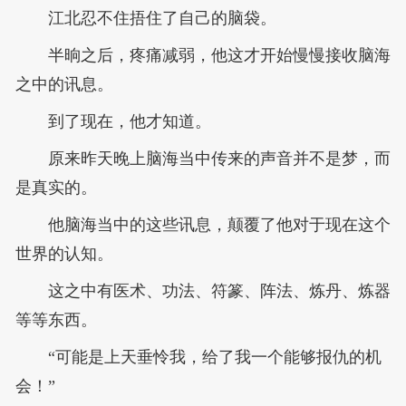
江北忍不住捂住了自己的脑袋。
半晌之后，疼痛减弱，他这才开始慢慢接收脑海
之中的讯息。
到了现在，他才知道。
原来昨天晚上脑海当中传来的声音并不是梦，而
是真实的。
他脑海当中的这些讯息，颠覆了他对于现在这个
世界的认知。
这之中有医术、功法、符篆、阵法、炼丹、炼器
等等东西。
“可能是上天垂怜我，给了我一个能够报仇的机
会！”