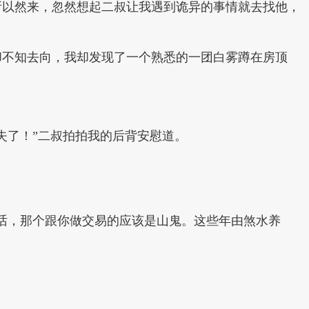
所以然来，忽然想起二叔让我遇到诡异的事情就去找他，
却不知去向，我却发现了一个熟悉的一团白雾蹲在房顶
失了！”二叔拍拍我的后背安慰道。
话，那个跟你做交易的应该是山鬼。这些年由煞水养
”