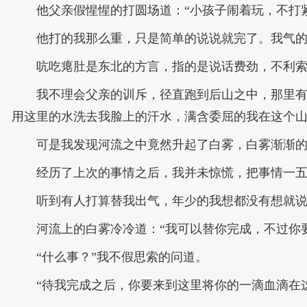
他父亲假惺惺的打圆场道：“小孩子闹着玩，不打
他打的我那么重，只是简单的说说就完了。我气的
吭吃瘪肚是东北的方言，指的是说话费劲，不利
我不理会父亲的训斥，径直跑到后山之中，那里
用这里的水洗去我脸上的汗水，满含委屈的我在这个
可是我发现河流之中竟然升起了白雾，白雾渐渐的
经历了上次的事情之后，我并未惊慌，把事情一五
听到有人打算替我出气，年少的我想都没有想就说
河流上的白雾冷冷道：“我可以替你完成，不过你
“什么事？”我不假思索的问道。
“待我完成之后，你要来到这里将你的一滴血滴在