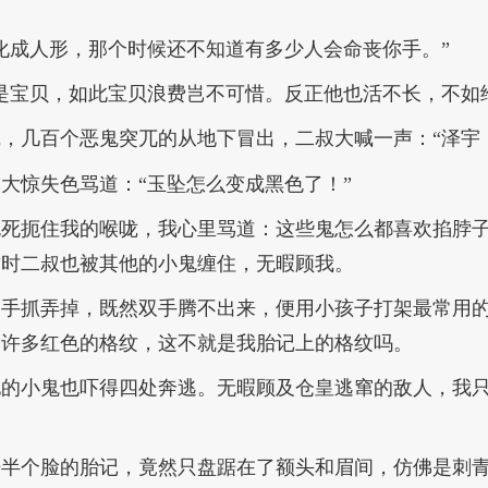
化成人形，那个时候还不知道有多少人会命丧你手。”
是宝贝，如此宝贝浪费岂不可惜。反正他也活不长，不如
，几百个恶鬼突兀的从地下冒出，二叔大喊一声：“泽宇
大惊失色骂道：“玉坠怎么变成黑色了！”
死死扼住我的喉咙，我心里骂道：这些鬼怎么都喜欢掐脖
这时二叔也被其他的小鬼缠住，无暇顾我。
骨手抓弄掉，既然双手腾不出来，便用小孩子打架最常用
了许多红色的格纹，这不就是我胎记上的格纹吗。
他的小鬼也吓得四处奔逃。无暇顾及仓皇逃窜的敌人，我
据半个脸的胎记，竟然只盘踞在了额头和眉间，仿佛是刺