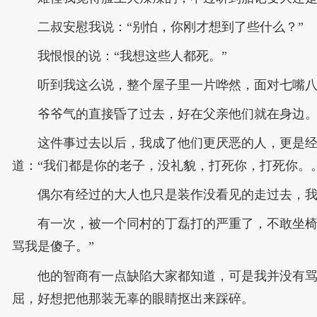
二叔安慰我说：“别怕，你刚才想到了些什么？”
我恨恨的说：“我想这些人都死。”
听到我这么说，整个屋子里一片哗然，面对七嘴
爷爷气的直接昏了过去，好在父亲他们就在身边
这件事过去以后，我成了他们更厌恶的人，更是
道：“我们都是你的老子，没礼貌，打死你，打死你。
偶尔有经过的大人也只是装作没看见的走过去，
有一次，被一个同村的丁磊打的严重了，不敢坐椅
骂我是傻子。”
他的智商有一点缺陷大家都知道，可是我并没有
屈，好想把他那装无辜的眼睛抠出来踩碎。