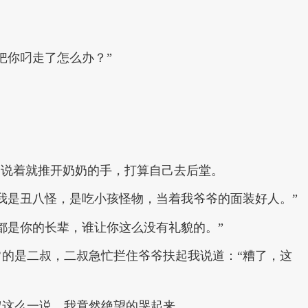
把你叼走了怎么办？”
爷说着就推开奶奶的手，打算自己去后堂。
我是丑八怪，是吃小孩怪物，当着我爷爷的面装好人。”
都是你的长辈，谁让你这么没有礼貌的。”
的是二叔，二叔急忙拦住爷爷扶起我说道：“糟了，这
叔这么一说，我竟然绝望的哭起来。