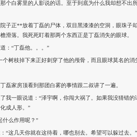
有那个白雾里的人影说的话。至于到底为什么我却想不出
院子正**放着丁磊的尸体，双目黑漆漆的空洞，眼珠子
房檐滑落。我死死盯着那两个东西正是丁磊消失的眼球。
道：“丁磊他。。。”
一个树枝掉下来正好刺穿了他的颅骨，而且眼球莫名的消
在丁磊家房顶看到那团白雾的事情跟二叔讲了一遍。
了我一眼说道：“泽宇啊，你闯大祸了。如果我没猜错的
化成人形。”
起什么作用呢？”
：“这几天你就在这待着，哪也别去。希望可以躲过去。