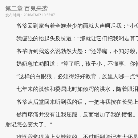
第二章 百鬼来袭
发布时间：
2016-03-02 10:55:07
爷爷回到家当着全族老少的面就大声呵斥我：“小
我倔强的抬起头反抗道：“那就让它们把我叼走算
爷爷听到我这么说勃然大怒：“还犟嘴，不知好赖
奶奶急忙劝阻道：“算了吧，孩子小，不懂事。你
“这样的白眼狼，必须得好好教育，族里人哪一点
七年来的孤独和委屈此时如倾泻的洪水，随着眼泪
爷爷从后堂回来听到我的话，一把将我按在长凳上
然而疼痛并没有让我屈服，反而增加了我的愤恨。
胎记怎么变大了。”
难怪我觉得脸上火辣辣的，不过听到胎记变大还