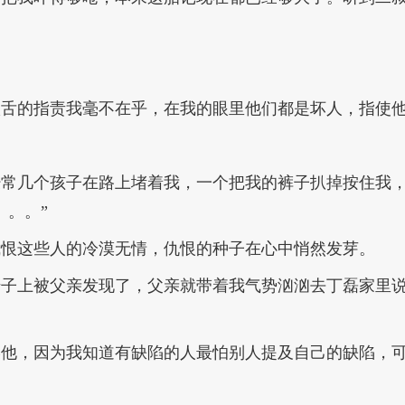
八舌的指责我毫不在乎，在我的眼里他们都是坏人，指使
。
经常几个孩子在路上堵着我，一个把我的裤子扒掉按住我
。。。”
我恨这些人的冷漠无情，仇恨的种子在心中悄然发芽。
子上被父亲发现了，父亲就带着我气势汹汹去丁磊家里说
骂他，因为我知道有缺陷的人最怕别人提及自己的缺陷，