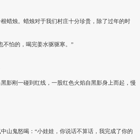
一根蜡烛。蜡烛对于我们村庄十分珍贵，除了过年的时
也不怕的，喝完姜水驱驱寒。”
”
当黑影刚一碰到红线，一股红色火焰自黑影身上而起，慢
中山鬼怒喝：“小娃娃，你说话不算话，我完成了你的