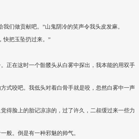
给我们做贡献吧。”山鬼阴冷的笑声令我头皮发麻。
，快把玉坠扔过来。”
子。正在这时一个骷髅头从白雾中探出，我本能的用双手
的方式咬吧。我低头对着白骨手就是咬，忽然白雾中一声
只觉得脸上的胎记凉凉的，过了许久，二叔缓过来一些力
青一般。倒是有一种邪魅的帅气。