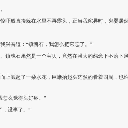
迷。
到惊吓般直接躲在水里不再露头，正当我诧异时，鬼婴居
我兴奋道：“镇魂石，我怎么把它忘了。”
动。镇魂石果然是一个宝贝，竟然在强大的怨念下不落下
水面上溅起了一朵水花，巨蜥抬起头茫然的看着四周，也
我怎么觉得头好疼。”
了，没事了。”