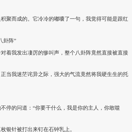
恨积聚而成的。它冷冷的嘟囔了一句，我觉得可能是跟红
八卦阵”
中对着我发出凄厉的惨叫声，整个八卦阵竟然直接被直接
，正当我迷茫诧异之际，强大的气流竟然将我硬生生的托
不停的问道：“你要干什么，我是你的主人，你敢噬
三枚银针被打出来钉在石钟乳上。