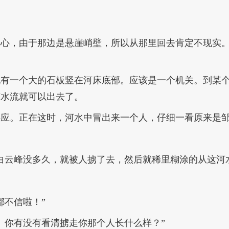
之心，由于那边是悬崖峭壁，所以从那里回去肯定不现实
现有一个大的石板竖在河床底部。应该是一个机关。到某
随水流就可以出去了。
应。正在这时，河水中冒出来一个人，仔细一看原来是邹
白云峰没多久，就被人掳了去，然后就稀里糊涂的从这河
都不信啦！”
。你有没有看清掳走你那个人长什么样？”