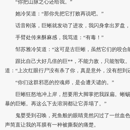
“你把山脉之心还给我。”
她冷笑道：“那你先把它打败再说吧。”
话音刚落，巨蜥就发动了进攻，我闪身拿出罗盘
手臂处传来酥麻感，我骂道：“有毒！”
邹苏雅冷笑道：“这可是古巨蜥，虽然它们的咬合
跟比自己大好几倍的巨**，不能力敌，只能智取
道：“上次红眼行尸没有杀了你，真是意外，没有想到
“你们这群邪恶的控魂师，是会遭天谴的。”
巨蜥狂怒地冲上岸，想要用大脚掌把我踩扁。蜥蜴
暴的巨蜥。再这么下去溶洞都让它弄塌了。”
鬼婴受到召唤，死鱼般的眼睛竟然闪过了一丝血
声简直让我的耳膜有一种被撕裂的痛楚。