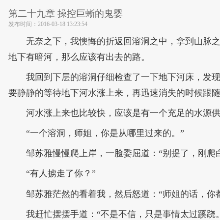
第二十九章 操控巨蜥的鬼婴
发布时间：
2016-03-18 13:23:54
无奈之下，我懊悔的折返回溶洞之中，拿到山脉
地下有暗河，那么应该有出去的路。
我回到下层的溶洞仔细检查了一下地下河床，发
要静静的等待地下河水涨上来，再迅速消失的时候跟
河水涨上来也比较快，应该是有一个充足的水源供
“一个溶洞，师姐，你是从哪里过来的。”
邹苏雅慢慢爬上岸，一脸委屈道：“别提了，刚爬
“有人掳走了你？”
邹苏雅茫然的看着我，然后怒道：“师姐的话，你
我赶忙摆摆手道：“不是不信，只是事情太过蹊跷