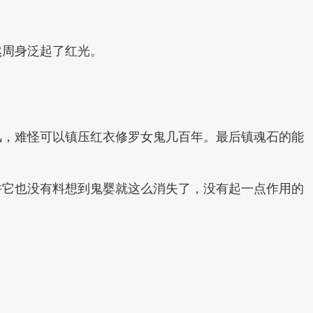
然周身泛起了红光。
风，难怪可以镇压红衣修罗女鬼几百年。最后镇魂石的能
许它也没有料想到鬼婴就这么消失了，没有起一点作用的