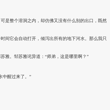
。可是整个溶洞之内，却仿佛又没有什么别的出口，既然
个时间它会自动打开，倾泻出所有的地下河水。那么我只
苏雅。邹苏雅诧异道：“师弟，这是哪里啊？”
水中醒过来了。”