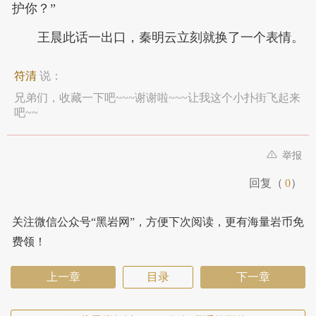
护你？”
王晨此话一出口，秦明云立刻就换了一个表情。
符清
说：
兄弟们，收藏一下吧~~~谢谢啦~~~让我这个小扑街飞起来
吧~~
举报
回复（
0
）
关注微信公众号“黑岩网”，方便下次阅读，更有海量岩币免
费领！
上一章
目录
下一章