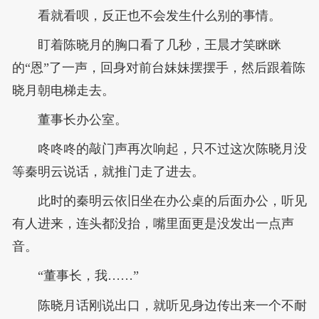
看就看呗，反正也不会发生什么别的事情。
盯着陈晓月的胸口看了几秒，王晨才笑眯眯
的“恩”了一声，回身对前台妹妹摆摆手，然后跟着陈
晓月朝电梯走去。
董事长办公室。
咚咚咚的敲门声再次响起，只不过这次陈晓月没
等秦明云说话，就推门走了进去。
此时的秦明云依旧坐在办公桌的后面办公，听见
有人进来，连头都没抬，嘴里面更是没发出一点声
音。
“董事长，我……”
陈晓月话刚说出口，就听见身边传出来一个不耐