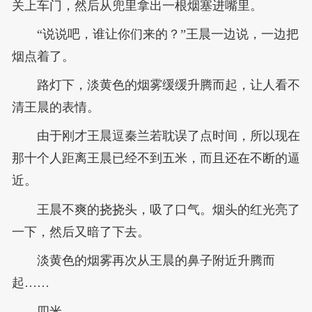
关上车门，然后从兜里拿出一根烟塞进嘴里。
“说说吧，谁让你们来的？”王晨一边说，一边把
烟点着了。
路灯下，淡黄色的烟雾缓缓升腾而起，让人看不
清王晨的表情。
由于刚才王晨逗秦兰若耽误了点时间，所以现在
那十个人距离王晨已经不到五米，而且还在不断的逼
近。
王晨不爽的挠挠头，吸了口气。烟头的红光亮了
一下，然后又暗了下去。
淡黄色的烟雾再次从王晨的鼻子附近升腾而
起……
四米……