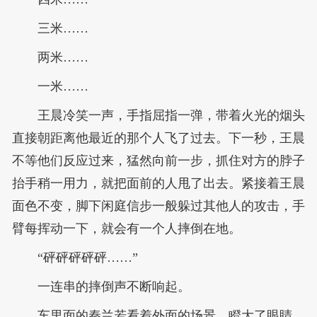
三米……
两米……
一米……
王晨冷笑一声，手指屈指一弹，带着火光的烟头
直接朝距离他最近的那个人飞了过去。下一秒，王晨
不等他们反应过来，猛然向前一步，抓住对方的脖子
抬手稍一用力，就把面前的人甩了出去。紧接着王晨
面色不变，脚下闲庭信步一般躲过其他人的攻击，手
臂每挥动一下，就会有一个人摔倒在地。
“砰砰砰砰砰……”
一连串的摔倒声不断响起。
车里面的秦兰若看着外面的场景，瞪大了眼睛。