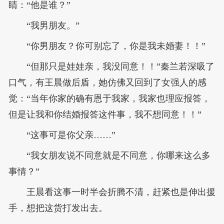
睛：“他是谁？”
“我男朋友。”
“你男朋友？你可别忘了，你是我未婚妻！！”
“但那只是娃娃亲，我没同意！！”秦兰若深吸了
口气，有王晨做后盾，她仿佛又回到了女强人的感
觉：“当年你家的确有恩于我家，我家也理应报答，
但是让我和你结婚报答这件事，我不想同意！！”
“这事可是你父亲……”
“我女朋友说不同意就是不同意，你哪来这么多
事情？”
王晨看这事一时半会折腾不清，赶紧也是伸出援
手，想把这货打发出去。