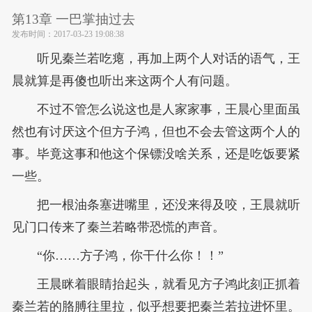
第13章 一巴掌抽过去
发布时间：
2017-03-23 19:08:38
听见秦兰若吃瘪，再加上两个人对话的语气，王
晨就算是再傻也听出来这两个人有问题。
不过不管怎么说这也是人家家事，王晨心里面虽
然也有讨厌这个但方子鸿，但也不会去管这两个人的
事。毕竟这事和他这个保镖没啥关系，还是吃饭要紧
一些。
把一根油条塞进嘴里，还没来得及咬，王晨就听
见门口传来了秦兰若略带恐慌的声音。
“你……方子鸿，你干什么你！！”
王晨眯着眼睛抬起头，就看见方子鸿此刻正抓着
秦兰若的胳膊往里拉，似乎想要把秦兰若拉进怀里。