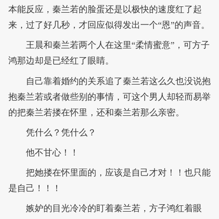
本能反应，秦兰若的脸蛋还是以极快的速度红了起
来，过了好几秒，才回应似得发出一个“恩”的声音。
王晨和秦兰若两个人在这里“柔情蜜意”，可方子
鸿那边却是已经红了眼睛。
自己靠着婚约的关系追了秦兰若这么久也没说抱
抱秦兰若或者做些别的事情，可这个男人却轻而易举
的把秦兰若搂在怀里，还和秦兰若那么亲密。
凭什么？凭什么？
他不甘心！！
把她搂在怀里面的，应该是自己才对！！也只能
是自己！！！
嫉妒的目光冷冷的盯着秦兰若，方子鸿红着眼