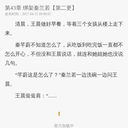
第43章 绑架秦兰若【第二更】
发布时间：
2017-04-11 09:00:02
清晨，王晨做好早餐，等着三个女孩从楼上走下
来。
秦芊蔚不知道怎么了，从吃饭到吃完饭一直都不
怎么开心，不但没和王晨说话，就连和她姐她也没说
几句。
“芊蔚这是怎么了？”秦兰若一边洗碗一边问王
晨。
王晨耸耸肩：“......
努力加载中