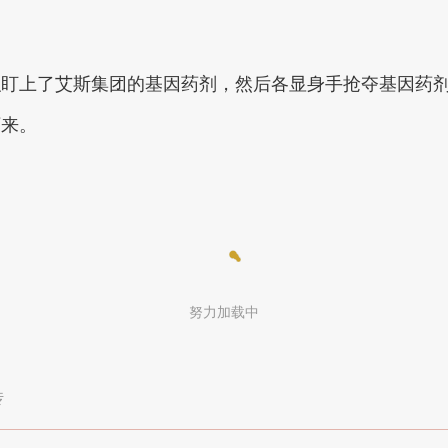
织盯上了艾斯集团的基因药剂，然后各显身手抢夺基因药
下来。
努力加载中
传