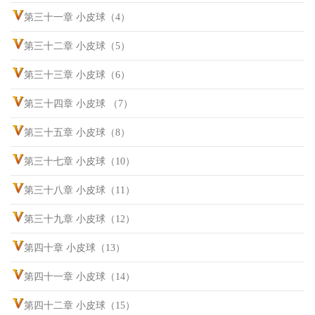
第三十一章 小皮球（4）
第三十二章 小皮球（5）
第三十三章 小皮球（6）
第三十四章 小皮球 （7）
第三十五章 小皮球（8）
第三十七章 小皮球（10）
第三十八章 小皮球（11）
第三十九章 小皮球（12）
第四十章 小皮球（13）
第四十一章 小皮球（14）
第四十二章 小皮球（15）