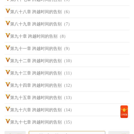
第八十八章 跨越时间的告别（6）
第八十九章 跨越时间的告别（7）
第九十章 跨越时间的告别（8）
第九十一章 跨越时间的告别（9）
第九十二章 跨越时间的告别（10）
第九十三章 跨越时间的告别（11）
第九十四章 跨越时间的告别（12）
第九十五章 跨越时间的告别（13）
第九十六章 跨越时间的告别（14）
第九十七章 跨越时间的告别（15）