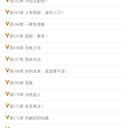
第162章 冲击玉如骨！
第163章 人有两面，身外三刀！
第164章 一夜鱼龙舞
第165章 脱胎，换骨！
第166章 无敌之法
第167章 我有办法
第168章 你的未来，老道看不清！
第169章 背叛
第170章 当然是人
第171章 杀意果决！
第172章 何婉钰的包裹