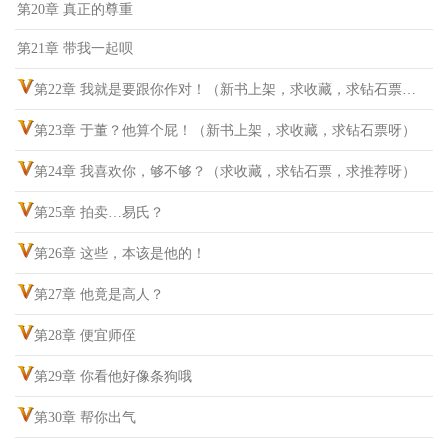
第20章 真正的尊重
第21章 带我一起呗
第22章 我就是要跟你作对！（新书上架，求收藏，求钻石票呀~
第23章 于董？他算个屁！（新书上架，求收藏，求钻石票呀）
第24章 我喜欢你，够不够？（求收藏，求钻石票，求推荐呀）
第25章 拍卖…易氏？
第26章 这些，本该是他的！
第27章 他竟是高人？
第28章 便宜师侄
第29章 你看他好像条狗哦
第30章 帮你出气