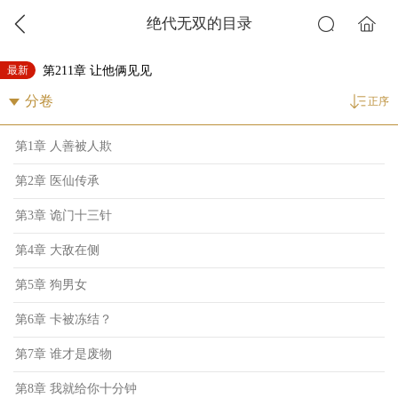
绝代无双的目录
最新
第211章 让他俩见见
正序
第1章 人善被人欺
第2章 医仙传承
第3章 诡门十三针
第4章 大敌在侧
第5章 狗男女
第6章 卡被冻结？
第7章 谁才是废物
第8章 我就给你十分钟