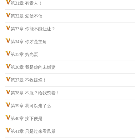
第31章 有贵人！
第32章 爱信不信
第33章 你能不能让让？
第34章 你才是主角
第35章 穷光蛋
第36章 我是你的未婚妻
第37章 不收破烂！
第38章 不服？给我憋着！
第39章 我可以走了么
第40章 接下便是
第41章 只是过来看风景