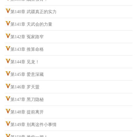
第140章 武疆真正的实力
第141章 天武会的力量
第142章 冤家路窄
第143章 推算命格
第144章 见龙！
第145章 爱意深藏
第146章 罗天盟
第147章 黑刀隐秘
第148章 提前离开
第149章 别离这件小事情