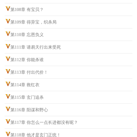
第108章 有宝贝？
第109章 得异宝，织杀局
第110章 忘恩负义
第111章 请易天行出来受死
第112章 你能杀谁
第113章 付出代价！
第114章 救红衣
第115章 玄门追杀
第116章 阳谋和野心
第117章 你怎么一点长进都没有呢？
第118章 他才是玄门正统！