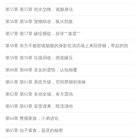
第55章 第55章 初次交锋，诡魅身法
第56章 第56章 宠物助攻，狐火扰敌
第57章 第57章 破绽捕捉，掠夺““速度””
第58章 东方不败那诡魅般的身影在演武场上来回穿梭，带起的劲
第59章 第59章 垃圾回收，彻底碾压
第60章 第60章 圣女的震惊，认知颠覆
第61章 第61章 系统升级，空间禁锢初体验
第62章 第62章 名动全城，各方震动
第63章 第63章 皇室请柬，暗流涌动
第64章 整顿家族，小弟进化
第65章 仙子索食，器灵的秘密