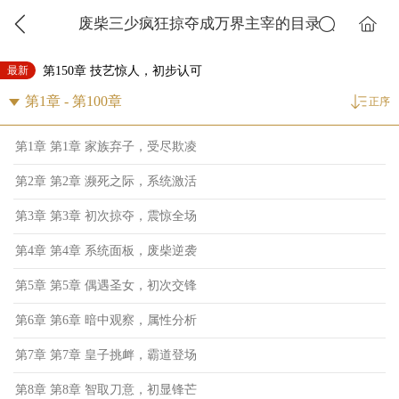
废柴三少疯狂掠夺成万界主宰的目录
最新
第150章 技艺惊人，初步认可
正序
第1章 第1章 家族弃子，受尽欺凌
第2章 第2章 濒死之际，系统激活
第3章 第3章 初次掠夺，震惊全场
第4章 第4章 系统面板，废柴逆袭
第5章 第5章 偶遇圣女，初次交锋
第6章 第6章 暗中观察，属性分析
第7章 第7章 皇子挑衅，霸道登场
第8章 第8章 智取刀意，初显锋芒