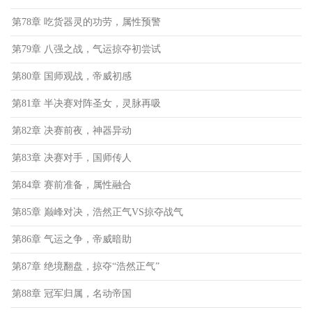
第78章 吃货器灵的功劳，属性预警
第79章 八强之战，气运掠夺初尝试
第80章 国师观战，帝威初感
第81章 半决赛对阵圣女，灵脉再吸
第82章 决赛前夜，神器异动
第83章 决赛对手，国师传人
第84章 赛前准备，属性融合
第85章 巅峰对决，浩然正气VS掠夺战气
第86章 气运之争，帝威暗助
第87章 绝境翻盘，掠夺“浩然正气”
第88章 冠军归属，名动帝国