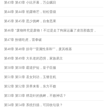
第43章 第43章 小比开幕，万众瞩目
第44章 第44章 初露锋芒，轻松晋级
第45章 第45章 恶少挑衅，自食恶果
第46章 “废物终究是废物！不过是走了狗屎运赢了凌浩那蠢货，
第47章 扮猪吃虎，雷拳破
第48章 第48章 掠夺““雷属性亲和””，废其根基
第49章 第49章 大长老的恐惧，家族易主
第50章 第50章 霸道护短，皇子臣服
第51章 第51章 圣女到访，玉簪玄机
第52章 第52章 异界来客，东方不败
第53章 第53章 绣花针的挑衅，不败神话？
第54章 第54章 系统扫描，可回收垃圾？