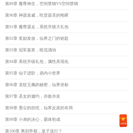
第89章 魔尊神念，空间禁锢VS空间禁锢
第90章 神器发威，吃货器灵的咆哮
第91章 魔尊退走，系统升级大礼包
第92章 奖励发放，仙界之门的钥匙
第93章 冠军嘉奖，暗流涌动
第94章 系统升级礼包，属性具现化
第95章 仙子进阶，鼎内小世界
第96章 龙纹玉佩的秘密，仙界坐标
第97章 圣女的邀约，亦敌亦友
第98章 墨尘的担忧，仙界反派的布局
第99章 小弟的决心，霸体初成
第100章 离别帝都，皇子送行？