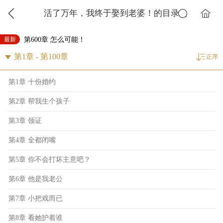
活了万年，我终于娶到老婆！的目录
最新
第600章 怎么可能！
正序
第1章 十份婚约
第2章 帮我生个孩子
第3章 领证
第4章 全都闭嘴
第5章 你不会打坏主意吧？
第6章 他是我老公
第7章 小把戏而已
第8章 看她护着谁