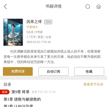
书籍详情
因果之缚
完结
半窗烟火
0
点击 |
0
书迷
2.7万字 | 类型 /
短篇
2026-01-02 17:01:44
社区调解员陈望发现自己能预知并阻止他人的不幸，却逐渐察
觉每一次善举都在未来引发了更大的灾难，他必须在不断升级的因
果链中，找到终结诅咒的唯一方法。
免费试读
自动订阅
收藏
目录
查看章节目录
第9章 终章
最新
更新于01-02 17:01
第1章 拯救与被拯救的
第2章 认知污染度