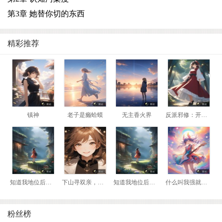
第3章 她替你切的东西
精彩推荐
镇神
老子是癞蛤蟆
无主香火界
反派邪修：开局我是瘸腿老头
知道我地位后，前妻悔哭了
下山寻双亲，我靠相术断生死！
知道我地位后，前妻悔哭了
什么叫我强就该死？那我换到妖兽阵营！
粉丝榜